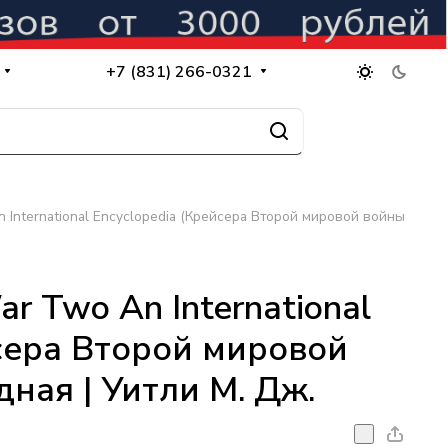
+7 (831) 266-0321
n International Encyclopedia (Крейсера Второй мировой войны
ar Two An International
йсера Второй мировой
ая | Уитли М. Дж.