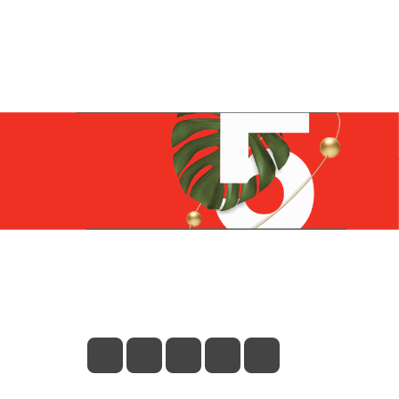
Контакты
+7 (831) 266-0321
info@knizhniy.com