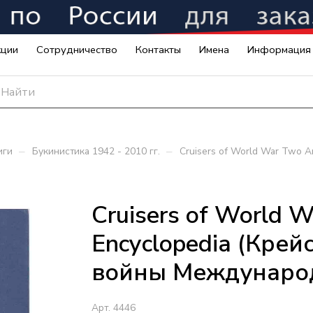
кции
Сотрудничество
Контакты
Имена
Информация
–
–
иги
Букинистика 1942 - 2010 гг.
Cruisers of World War Two A
Cruisers of World W
Encyclopedia (Кре
войны Международн
Арт.
4446