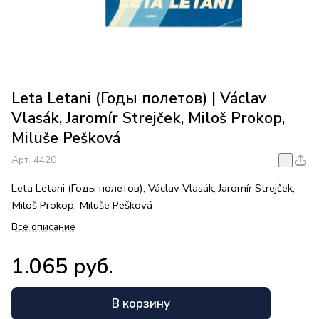
Leta Letani (Годы полетов) | Václav
Vlasák, Jaromír Strejček, Miloš Prokop,
Miluše Pešková
Арт.
4420
Leta Letani (Годы полетов), Václav Vlasák, Jaromír Strejček,
Miloš Prokop, Miluše Pešková
Все описание
1.065 руб.
В корзину