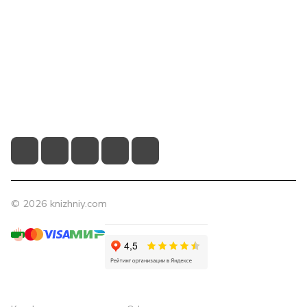
Компания
Помощь
Контакты
+7 (831) 266-0321
info@knizhniy.com
© 2026 knizhniy.com