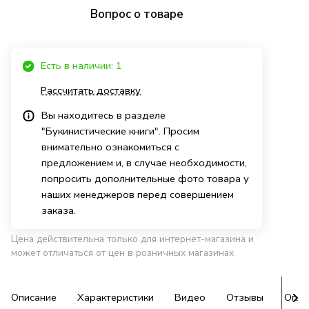
Вопрос о товаре
Есть в наличии: 1
Рассчитать доставку
Вы находитесь в разделе
"Букинистические книги". Просим
внимательно ознакомиться с
предложением и, в случае необходимости,
попросить дополнительные фото товара у
наших менеджеров перед совершением
заказа.
Цена действительна только для интернет-магазина и
может отличаться от цен в розничных магазинах
Описание
Характеристики
Видео
Отзывы
Опла