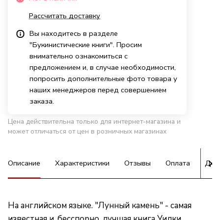
Рассчитать доставку
Вы находитесь в разделе
"Букинистические книги". Просим
внимательно ознакомиться с
предложением и, в случае необходимости,
попросить дополнительные фото товара у
наших менеджеров перед совершением
заказа.
Цена действительна только для интернет-магазина и
может отличаться от цен в розничных магазинах
Описание
Характеристики
Отзывы
Оплата
Дос
На английском языке. "Лунный камень" - самая
известная и, бесспорно, лучшая книга Уилки