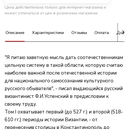
Цена действительна только для интернет-магазина и
может отличаться от цен в розничных магазинах
Описание
Характеристики
Отзывы
Оплата
Доста
"Я питаю заветную мысль дать соотечественникам
цельную систему в такой области, которую считаю
наиболее важной после отечественной истории
для национального самосознания культурного
русского обывателя", - писал выдающийся русский
византинист Ф.И.Успенский в предисловии к
своему труду.
Том I охватывает первый (до 527 г.) и второй (518-
610 гг.) периоды истории Византии, - от
перенесения столицы в Константинополь до