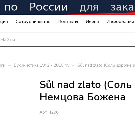
кции
Сотрудничество
Контакты
Имена
Информация
–
–
иги
Букинистика 1942 - 2010 гг.
Sůl nad zlato (Соль дороже 
Sůl nad zlato (Соль
Немцова Божена
Арт.
4296