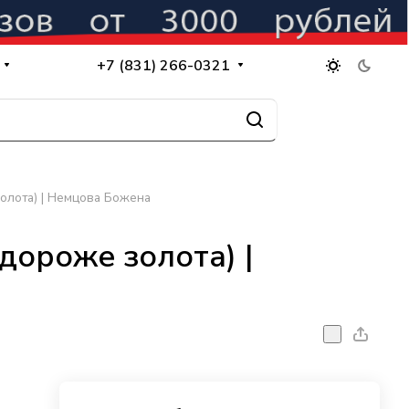
+7 (831) 266-0321
золота) | Немцова Божена
 дороже золота) |