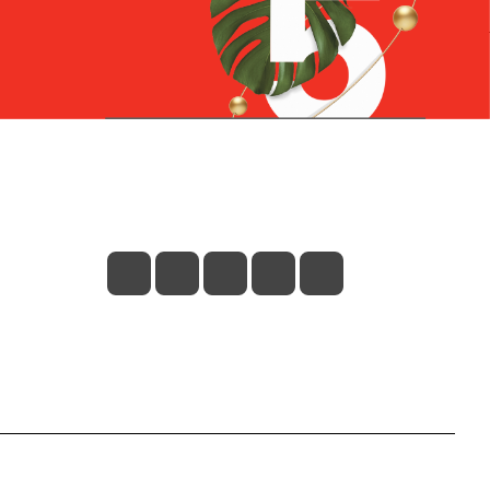
Контакты
+7 (831) 266-0321
info@knizhniy.com