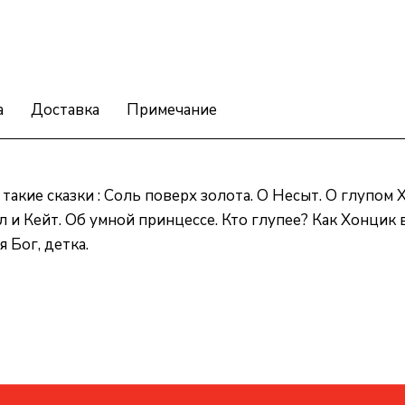
а
Доставка
Примечание
акие сказки : Соль поверх золота. О Несыт. О глупом 
 и Кейт. Об умной принцессе. Кто глупее? Как Хонцик 
 Бог, детка.