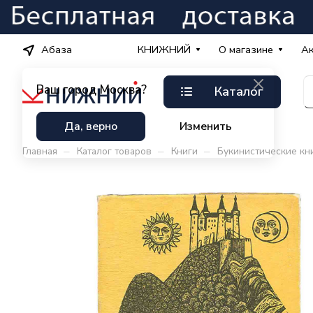
Абаза
КНИЖНИЙ
О магазине
А
Ваш город
Москва?
Каталог
Да, верно
Изменить
–
–
–
Главная
Каталог товаров
Книги
Букинистические кн