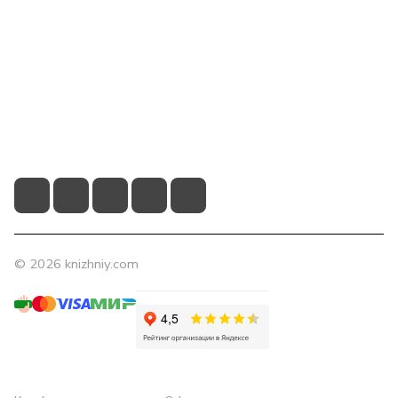
Компания
Помощь
Контакты
+7 (831) 266-0321
info@knizhniy.com
© 2026 knizhniy.com