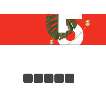
Контакты
+7 (831) 266-0321
info@knizhniy.com