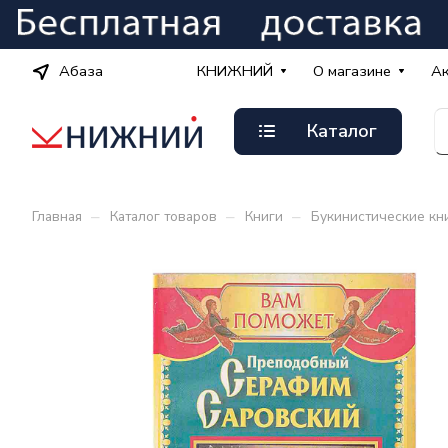
Абаза
КНИЖНИЙ
О магазине
А
Каталог
–
–
–
Главная
Каталог товаров
Книги
Букинистические кн