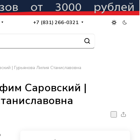
+7 (831) 266-0321
ский | Гурьянова Лилия Станиславовна
фим Саровский |
Станиславовна
а