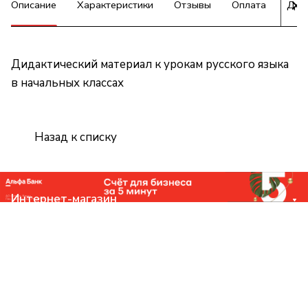
Описание
Характеристики
Отзывы
Оплата
Дос
Дидактический материал к урокам русского языка
в начальных классах
Назад к списку
Интернет-магазин
Компания
Помощь
Контакты
+7 (831) 266-0321