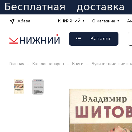
Абаза
КНИЖНИЙ
О магазине
А
Каталог
–
–
–
Главная
Каталог товаров
Книги
Букинистические кн