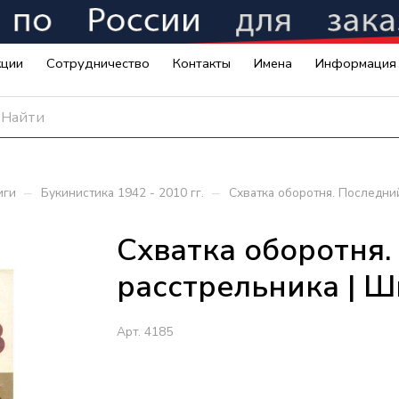
кции
Сотрудничество
Контакты
Имена
Информация
–
–
иги
Букинистика 1942 - 2010 гг.
Схватка оборотня. Последни
Схватка оборотня.
расстрельника | 
Арт.
4185