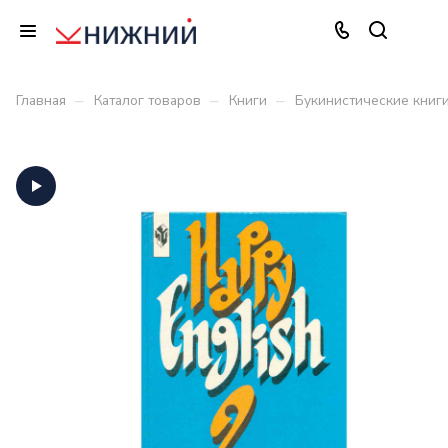
–
–
–
Главная
Каталог товаров
Книги
Букинистические книг