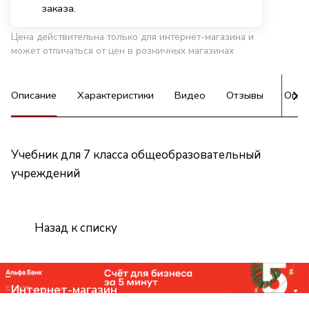
заказа.
Цена действительна только для интернет-магазина и
может отличаться от цен в розничных магазинах
Описание
Характеристики
Видео
Отзывы
Опла
Учебник для 7 класса общеобразовательный
учреждений
Назад к списку
Интернет-магазин