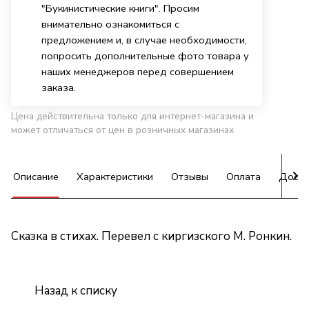
"Букинистические книги". Просим
внимательно ознакомиться с
предложением и, в случае необходимости,
попросить дополнительные фото товара у
наших менеджеров перед совершением
заказа.
Цена действительна только для интернет-магазина и
может отличаться от цен в розничных магазинах
Описание
Характеристики
Отзывы
Оплата
Доста
Сказка в стихах. Перевел с киргизского М. Ронкин.
Назад к списку