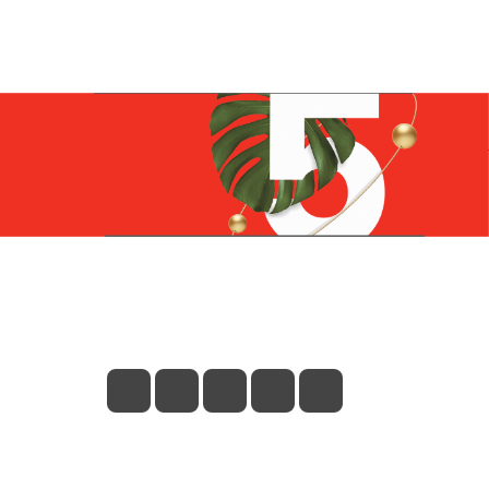
Контакты
+7 (831) 266-0321
info@knizhniy.com