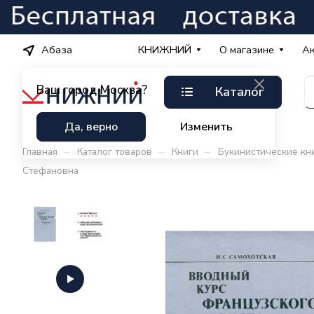
Абаза
КНИЖНИЙ
О магазине
А
Ваш город
Москва?
Каталог
Да, верно
Изменить
–
–
–
Главная
Каталог товаров
Книги
Букинистические кн
Стефановна