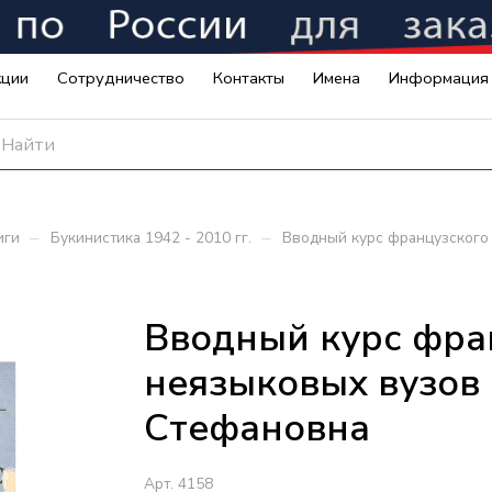
кции
Сотрудничество
Контакты
Имена
Информация
–
–
иги
Букинистика 1942 - 2010 гг.
Вводный курс французского 
Вводный курс фра
неязыковых вузов 
Стефановна
Арт.
4158