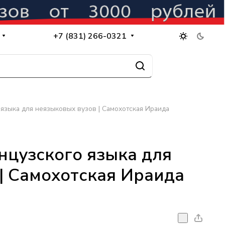
+7 (831) 266-0321
языка для неязыковых вузов | Самохотская Ираида
нцузского языка для
| Самохотская Ираида