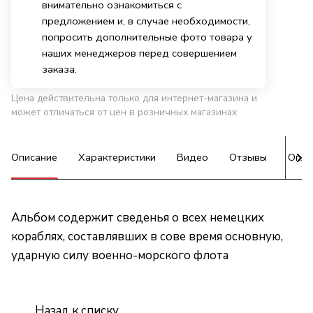
внимательно ознакомиться с
предложением и, в случае необходимости,
попросить дополнительные фото товара у
наших менеджеров перед совершением
заказа.
Цена действительна только для интернет-магазина и
может отличаться от цен в розничных магазинах
Описание
Характеристики
Видео
Отзывы
Опла
Альбом содержит сведенья о всех немецких
кораблях, составлявших в сове время основную,
ударную силу военно-морского флота
Назад к списку