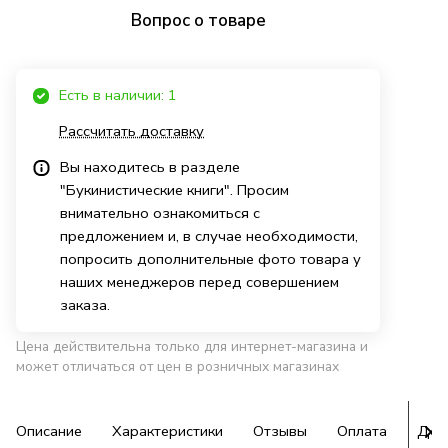
Вопрос о товаре
Есть в наличии: 1
Рассчитать доставку
Вы находитесь в разделе
"Букинистические книги". Просим
внимательно ознакомиться с
предложением и, в случае необходимости,
попросить дополнительные фото товара у
наших менеджеров перед совершением
заказа.
Цена действительна только для интернет-магазина и
может отличаться от цен в розничных магазинах
Описание
Характеристики
Отзывы
Оплата
Дос