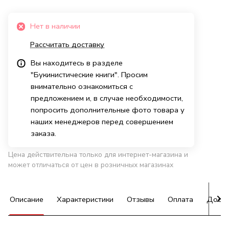
Нет в наличии
Рассчитать доставку
Вы находитесь в разделе
"Букинистические книги". Просим
внимательно ознакомиться с
предложением и, в случае необходимости,
попросить дополнительные фото товара у
наших менеджеров перед совершением
заказа.
Цена действительна только для интернет-магазина и
может отличаться от цен в розничных магазинах
Описание
Характеристики
Отзывы
Оплата
Доста