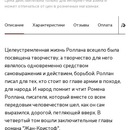
Цена действительна только для интернет-магазина и
может отличаться от цен в розничных магазинах
Описание
Характеристики
Отзывы
Оплата
Дос
Целеустремленная жизнь Роллана всецело была
посвящена творчеству, а творчество для него
являлось одновременно средством
самовыражения и действием, борьбой. Роллан
писал для тех, кто стоит во главе армии в походе,
для народа. И народ помнит и чтит Ромена
Роллана, писателя, который вместе со всем
передовым человечеством шел, как он сам
выразился, дорогой, петляющей вверх. В
четвертый том вошли заключительные главы
романа "Жан-Кристоф".