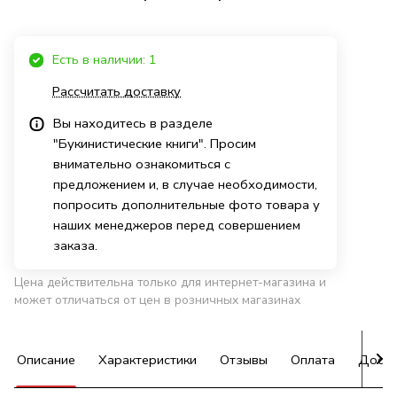
Есть в наличии: 1
Рассчитать доставку
Вы находитесь в разделе
"Букинистические книги". Просим
внимательно ознакомиться с
предложением и, в случае необходимости,
попросить дополнительные фото товара у
наших менеджеров перед совершением
заказа.
Цена действительна только для интернет-магазина и
может отличаться от цен в розничных магазинах
Описание
Характеристики
Отзывы
Оплата
Доста