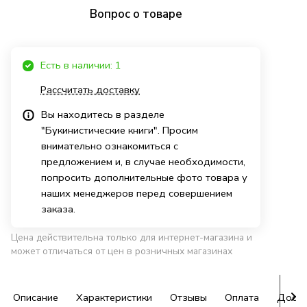
Вопрос о товаре
Есть в наличии: 1
Рассчитать доставку
Вы находитесь в разделе
"Букинистические книги". Просим
внимательно ознакомиться с
предложением и, в случае необходимости,
попросить дополнительные фото товара у
наших менеджеров перед совершением
заказа.
Цена действительна только для интернет-магазина и
может отличаться от цен в розничных магазинах
Описание
Характеристики
Отзывы
Оплата
Доста