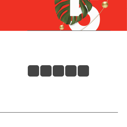
Контакты
+7 (831) 266-0321
info@knizhniy.com