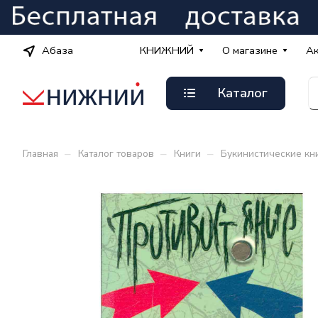
Абаза
КНИЖНИЙ
О магазине
А
Каталог
–
–
–
Главная
Каталог товаров
Книги
Букинистические кн