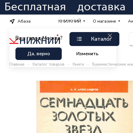
Абаза
КНИЖНИЙ
О магазине
А
Ваш город
Москва?
Каталог
Да, верно
Изменить
–
–
–
Главная
Каталог товаров
Книги
Букинистические кн