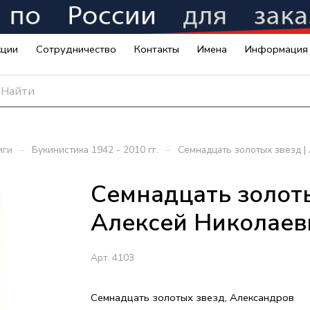
кции
Сотрудничество
Контакты
Имена
Информация
–
–
иги
Букинистика 1942 - 2010 гг.
Семнадцать золотых звезд 
Семнадцать золоты
Алексей Николаев
Арт.
4103
Семнадцать золотых звезд, Александров