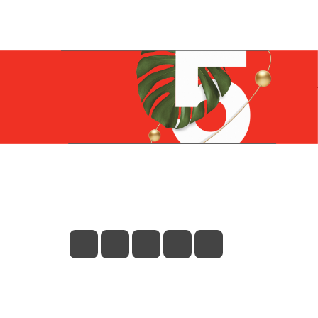
Контакты
+7 (831) 266-0321
info@knizhniy.com