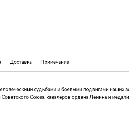
а
Доставка
Примечание
с человеческими судьбами и боевыми подвигами наших 
я Советского Союза, кавалеров ордена Ленина и медал