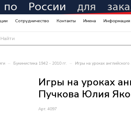
кции
Сотрудничество
Контакты
Имена
Информация
–
–
иги
Букинистика 1942 - 2010 гг.
Игры на уроках английского
Игры на уроках ан
Пучкова Юлия Яко
Арт.
4097