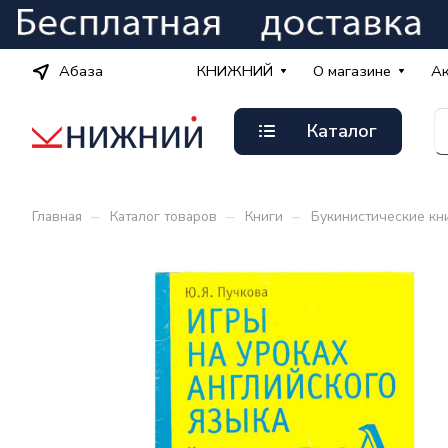
Абаза
КНИЖНИЙ
О магазине
А
Каталог
–
–
–
Главная
Каталог товаров
Книги
Букинистические кн