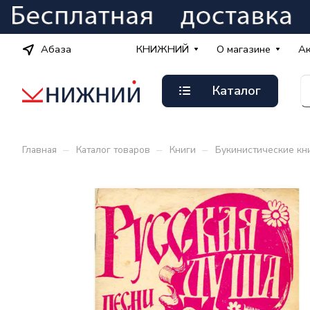
Абаза
КНИЖНИЙ
О магазине
А
Каталог
–
–
–
Главная
Каталог товаров
Книги
Букинистические кн