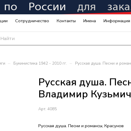
кции
Сотрудничество
Контакты
Имена
Информация
–
–
иги
Букинистика 1942 - 2010 гг.
Русская душа. Песни и рома
Русская душа. Пес
Владимир Кузьми
Арт.
4085
Русская душа. Песни и романсы, Красунов