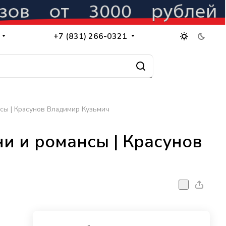
+7 (831) 266-0321
нсы | Красунов Владимир Кузьмич
ни и романсы | Красунов
ч