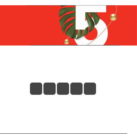
Контакты
+7 (831) 266-0321
info@knizhniy.com