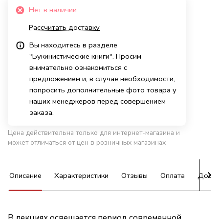
Нет в наличии
Рассчитать доставку
Вы находитесь в разделе
"Букинистические книги". Просим
внимательно ознакомиться с
предложением и, в случае необходимости,
попросить дополнительные фото товара у
наших менеджеров перед совершением
заказа.
Цена действительна только для интернет-магазина и
может отличаться от цен в розничных магазинах
Описание
Характеристики
Отзывы
Оплата
Доста
В лекциях освещается период современной