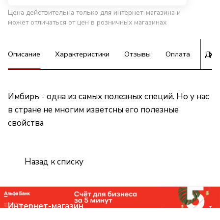
Цена действительна только для интернет-магазина и
может отличаться от цен в розничных магазинах
Описание
Характеристики
Отзывы
Оплата
Дос
Имбирь - одна из самых полезных специй. Но у нас
в стране не многим изветсны его полезные
свойства
Назад к списку
Интернет-магазин