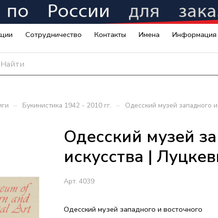
кции
Сотрудничество
Контакты
Имена
Информация
–
–
иги
Букинистика 1942 - 2010 гг.
Одесский музей западного и
Одесский музей за
искусства | Луцке
Арт.
4039
Одесский музей западного и восточного