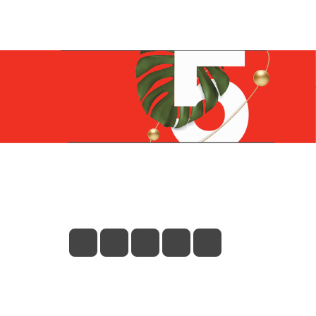
Контакты
+7 (831) 266-0321
info@knizhniy.com