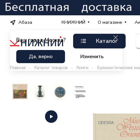
Абаза
КНИЖНИЙ
О магазине
А
Ваш город
Москва?
Каталог
Да, верно
Изменить
–
–
–
Главная
Каталог товаров
Книги
Букинистические кн