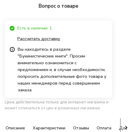
Вопрос о товаре
Есть в наличии: 1
Рассчитать доставку
Вы находитесь в разделе
"Букинистические книги". Просим
внимательно ознакомиться с
предложением и, в случае необходимости,
попросить дополнительные фото товара у
наших менеджеров перед совершением
заказа.
Цена действительна только для интернет-магазина и
может отличаться от цен в розничных магазинах
Описание
Характеристики
Отзывы
Оплата
Доста