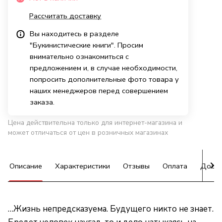
Рассчитать доставку
Вы находитесь в разделе
"Букинистические книги". Просим
внимательно ознакомиться с
предложением и, в случае необходимости,
попросить дополнительные фото товара у
наших менеджеров перед совершением
заказа.
Цена действительна только для интернет-магазина и
может отличаться от цен в розничных магазинах
Описание
Характеристики
Отзывы
Оплата
Доста
…Жизнь непредсказуема. Будущего никто не знает.