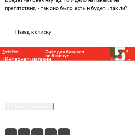
Бредет человек наугад, то и дело натыкаясь на
препятствия, - так оно было, есть и будет… так ли?
Назад к списку
Интернет-магазин
Компания
Помощь
Контакты
+7 (831) 266-0321
info@knizhniy.com