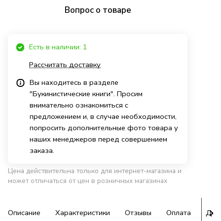
Вопрос о товаре
Есть в наличии: 1
Рассчитать доставку
Вы находитесь в разделе
"Букинистические книги". Просим
внимательно ознакомиться с
предложением и, в случае необходимости,
попросить дополнительные фото товара у
наших менеджеров перед совершением
заказа.
Цена действительна только для интернет-магазина и
может отличаться от цен в розничных магазинах
Описание
Характеристики
Отзывы
Оплата
Дос