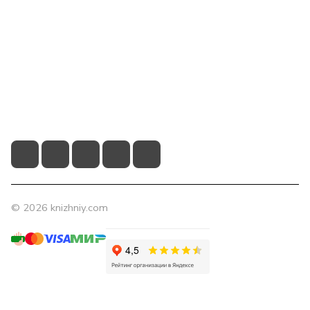
Компания
Помощь
Контакты
+7 (831) 266-0321
info@knizhniy.com
© 2026 knizhniy.com