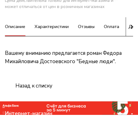
Цена действительна только для интернет-магазина и
может отличаться от цен в розничных магазинах
Описание
Характеристики
Отзывы
Оплата
Дос
Вашему вниманию предлагается роман Федора
Михайловича Достоевского "Бедные люди".
Назад к списку
Интернет-магазин
Компания
Помощь