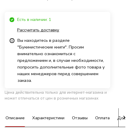
Есть в наличии: 1
Рассчитать доставку
Вы находитесь в разделе
"Букинистические книги". Просим
внимательно ознакомиться с
предложением и, в случае необходимости,
попросить дополнительные фото товара у
наших менеджеров перед совершением
заказа.
Цена действительна только для интернет-магазина и
может отличаться от цен в розничных магазинах
Описание
Характеристики
Отзывы
Оплата
Доста