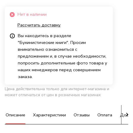
Нет в наличии
Рассчитать доставку
Вы находитесь в разделе
"Букинистические книги". Просим
внимательно ознакомиться с
предложением и, в случае необходимости,
попросить дополнительные фото товара у
наших менеджеров перед совершением
заказа.
Цена действительна только для интернет-магазина и
может отличаться от цен в розничных магазинах
Описание
Характеристики
Отзывы
Оплата
Доста