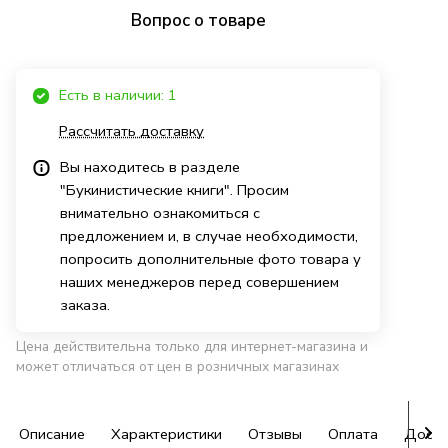
Вопрос о товаре
Есть в наличии: 1
Рассчитать доставку
Вы находитесь в разделе
"Букинистические книги". Просим
внимательно ознакомиться с
предложением и, в случае необходимости,
попросить дополнительные фото товара у
наших менеджеров перед совершением
заказа.
Цена действительна только для интернет-магазина и
может отличаться от цен в розничных магазинах
Описание
Характеристики
Отзывы
Оплата
Доста