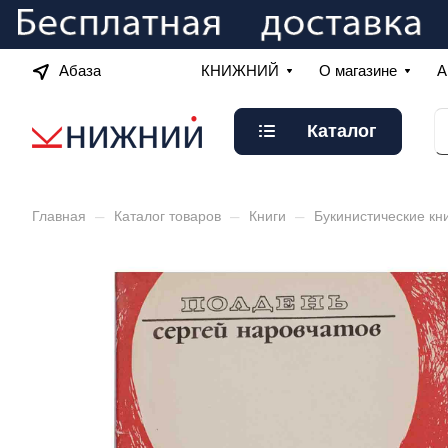
Абаза
КНИЖНИЙ
О магазине
А
Каталог
–
–
–
Главная
Каталог товаров
Книги
Букинистические кн