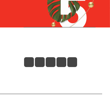
Контакты
+7 (831) 266-0321
info@knizhniy.com