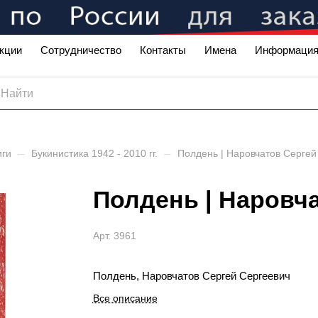
кции
Сотрудничество
Контакты
Имена
Информаци
–
–
иги
Букинистика 1942 - 2010 гг.
Полдень | Наровчатов Сергей
Полдень | Наровч
Арт.
3961
Полдень, Наровчатов Сергей Сергеевич
Все описание