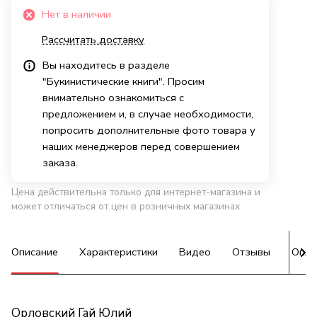
Нет в наличии
Рассчитать доставку
Вы находитесь в разделе
"Букинистические книги". Просим
внимательно ознакомиться с
предложением и, в случае необходимости,
попросить дополнительные фото товара у
наших менеджеров перед совершением
заказа.
Цена действительна только для интернет-магазина и
может отличаться от цен в розничных магазинах
Описание
Характеристики
Видео
Отзывы
Опла
Орловский Гай Юлий