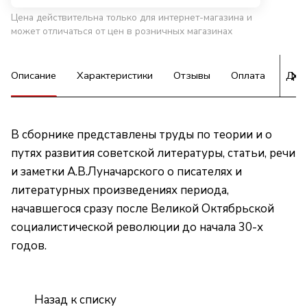
Цена действительна только для интернет-магазина и
может отличаться от цен в розничных магазинах
Описание
Характеристики
Отзывы
Оплата
Дос
В сборнике представлены труды по теории и о
путях развития советской литературы, статьи, речи
и заметки А.В.Луначарского о писателях и
литературных произведениях периода,
начавшегося сразу после Великой Октябрьской
социалистической революции до начала 30-х
годов.
Назад к списку