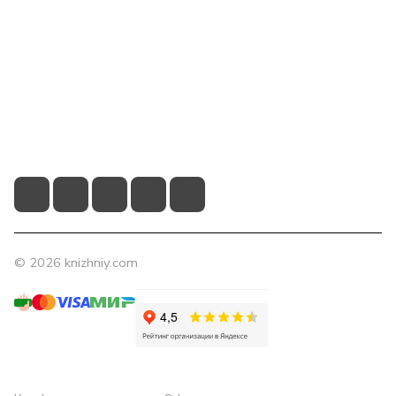
Компания
Помощь
Контакты
+7 (831) 266-0321
info@knizhniy.com
© 2026 knizhniy.com