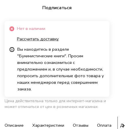
Подписаться
Нет в наличии
Рассчитать доставку
Вы находитесь в разделе
"Букинистические книги". Просим
внимательно ознакомиться с
предложением и, в случае необходимости,
попросить дополнительные фото товара у
наших менеджеров перед совершением
заказа.
Цена действительна только для интернет-магазина и
может отличаться от цен в розничных магазинах
Описание
Характеристики
Отзывы
Оплата
Дос