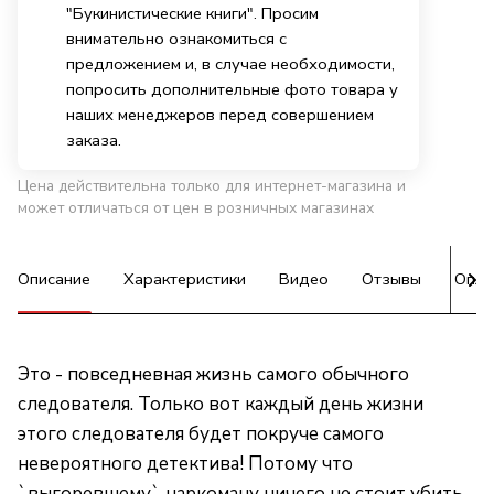
"Букинистические книги". Просим
внимательно ознакомиться с
предложением и, в случае необходимости,
попросить дополнительные фото товара у
наших менеджеров перед совершением
заказа.
Цена действительна только для интернет-магазина и
может отличаться от цен в розничных магазинах
Описание
Характеристики
Видео
Отзывы
Опла
Это - повседневная жизнь самого обычного
следователя. Только вот каждый день жизни
этого следователя будет покруче самого
невероятного детектива! Потому что
`выгоревшему` наркоману ничего не стоит убить