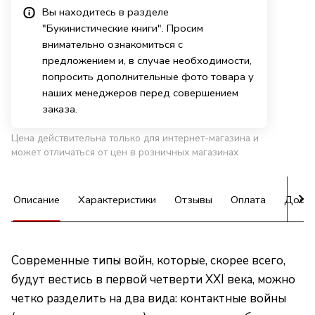
Вы находитесь в разделе
"Букинистические книги". Просим
внимательно ознакомиться с
предложением и, в случае необходимости,
попросить дополнительные фото товара у
наших менеджеров перед совершением
заказа.
Цена действительна только для интернет-магазина и
может отличаться от цен в розничных магазинах
Описание
Характеристики
Отзывы
Оплата
Доста
Современные типы войн, которые, скорее всего,
будут вестись в первой четверти XXI века, можно
четко разделить на два вида: контактные войны