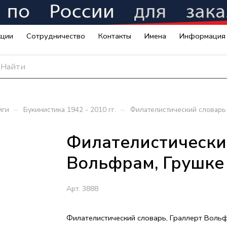
кции
Сотрудничество
Контакты
Имена
Информация
–
–
иги
Букинистика 1942 - 2010 гг.
Филателистический словарь 
Филателистический
Вольфрам, Грушке
Арт.
3888
Филателистический словарь, Граллерт Воль