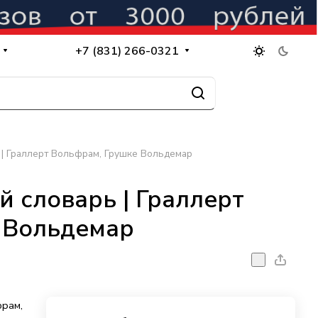
+7 (831) 266-0321
| Граллерт Вольфрам, Грушке Вольдемар
 словарь | Граллерт
 Вольдемар
фрам,