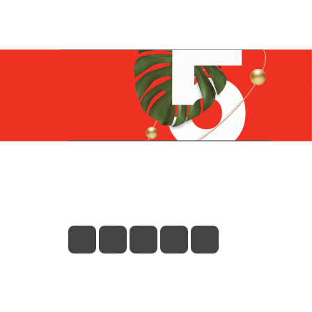
Контакты
+7 (831) 266-0321
info@knizhniy.com