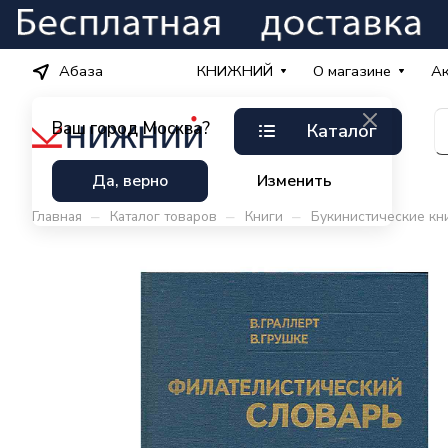
Абаза
КНИЖНИЙ
О магазине
А
Ваш город
Москва?
Каталог
Да, верно
Изменить
–
–
–
Главная
Каталог товаров
Книги
Букинистические кн