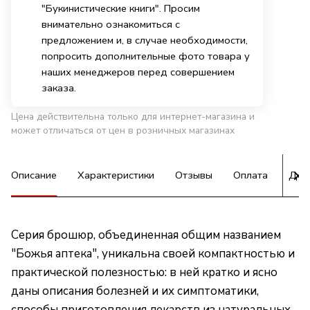
"Букинистические книги". Просим
внимательно ознакомиться с
предложением и, в случае необходимости,
попросить дополнительные фото товара у
наших менеджеров перед совершением
заказа.
Цена действительна только для интернет-магазина и
может отличаться от цен в розничных магазинах
Описание
Характеристики
Отзывы
Оплата
Дос
Серия брошюр, объединенная общим названием
"Божья аптека", уникальна своей компактностью и
практической полезностью: в ней кратко и ясно
даны описания болезней и их симптоматики,
способы приготовления лекарств из натуральных