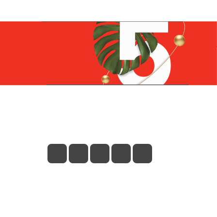
Контакты
+7 (831) 266-0321
info@knizhniy.com