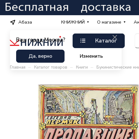
Абаза
КНИЖНИЙ
О магазине
А
Ваш город
Москва?
Каталог
Да, верно
Изменить
–
–
–
Главная
Каталог товаров
Книги
Букинистические кн