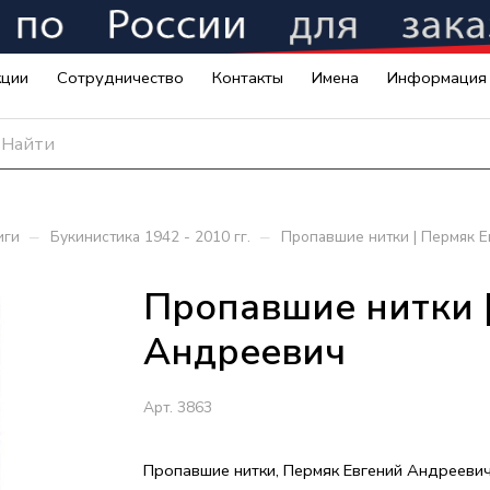
кции
Сотрудничество
Контакты
Имена
Информация
–
–
иги
Букинистика 1942 - 2010 гг.
Пропавшие нитки | Пермяк 
Пропавшие нитки 
Андреевич
Арт.
3863
Пропавшие нитки, Пермяк Евгений Андрееви