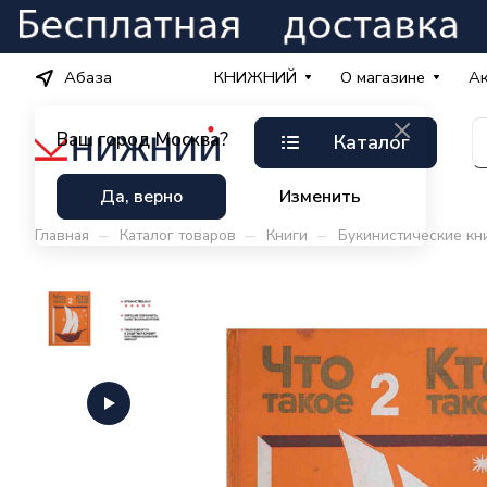
Абаза
КНИЖНИЙ
О магазине
А
Ваш город
Москва?
Каталог
Да, верно
Изменить
–
–
–
Главная
Каталог товаров
Книги
Букинистические кн