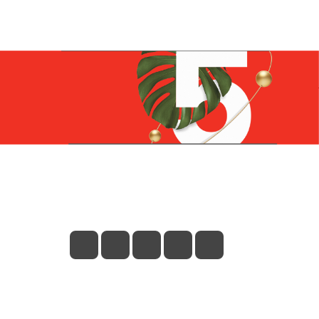
Контакты
+7 (831) 266-0321
info@knizhniy.com