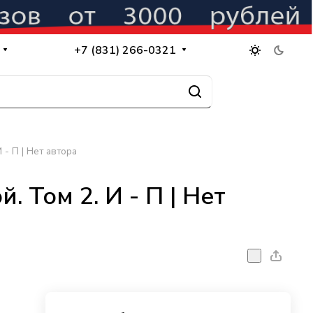
+7 (831) 266-0321
И - П | Нет автора
й. Том 2. И - П | Нет