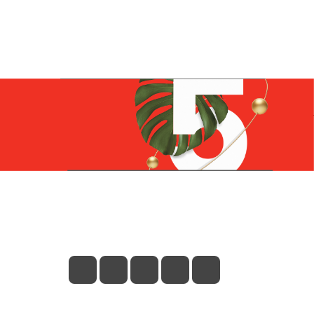
Контакты
+7 (831) 266-0321
info@knizhniy.com