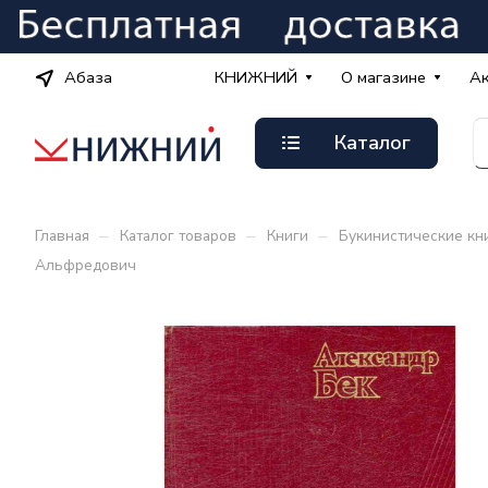
Абаза
КНИЖНИЙ
О магазине
А
Каталог
–
–
–
Главная
Каталог товаров
Книги
Букинистические кн
Альфредович