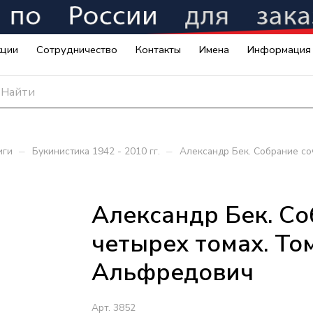
кции
Сотрудничество
Контакты
Имена
Информация
–
–
иги
Букинистика 1942 - 2010 гг.
Александр Бек. Собрание со
Александр Бек. Со
четырех томах. Том
Альфредович
Арт.
3852