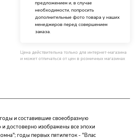
предложением и, в случае
необходимости, попросить
дополнительные фото товара у наших
менеджеров перед совершением
заказа.
Цена действительна только для интернет-магазина
и может отличаться от цен в розничных магазинах
 годы и составившие своеобразную
о и достоверно изображены все эпохи
омна"; годы первых пятилеток - "Влас