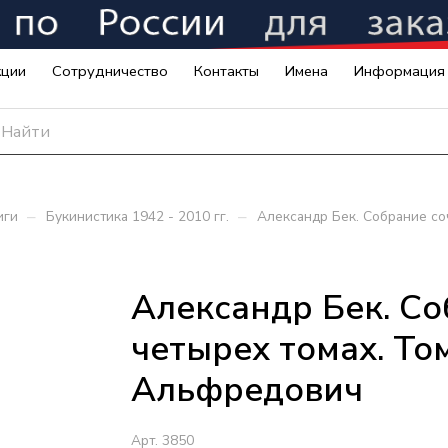
кции
Сотрудничество
Контакты
Имена
Информация
–
–
иги
Букинистика 1942 - 2010 гг.
Александр Бек. Собрание со
Александр Бек. Со
четырех томах. Том
Альфредович
Арт.
3850