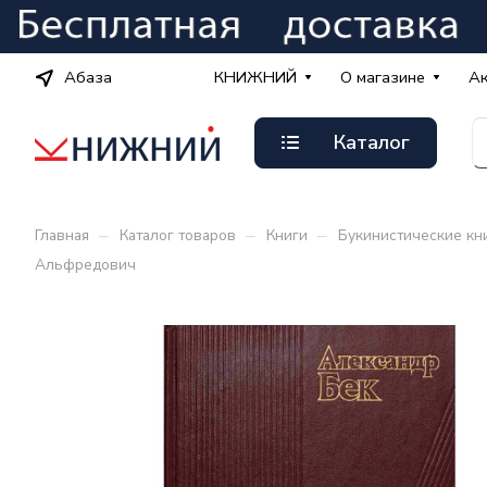
Абаза
КНИЖНИЙ
О магазине
А
Каталог
–
–
–
Главная
Каталог товаров
Книги
Букинистические кн
Альфредович