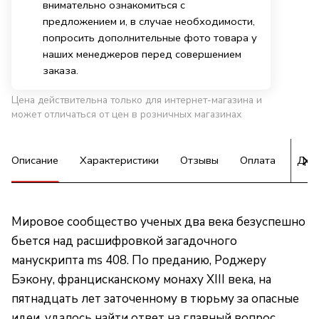
внимательно ознакомиться с
предложением и, в случае необходимости,
попросить дополнительные фото товара у
наших менеджеров перед совершением
заказа.
Цена действительна только для интернет-магазина и
может отличаться от цен в розничных магазинах
Описание
Характеристики
Отзывы
Оплата
Дос
Мировое сообщество ученых два века безуспешно
бьется над расшифровкой загадочного
манускрипта ms 408. По преданию, Роджеру
Бэкону, францисканскому монаху XIII века, на
пятнадцать лет заточенному в тюрьму за опасные
идеи, удалось найти ответ на главный вопрос