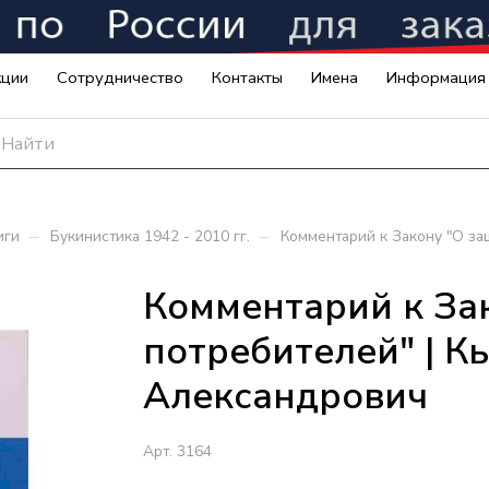
кции
Сотрудничество
Контакты
Имена
Информация
–
–
иги
Букинистика 1942 - 2010 гг.
Комментарий к Закону "О за
Комментарий к За
потребителей" | К
Александрович
Арт.
3164