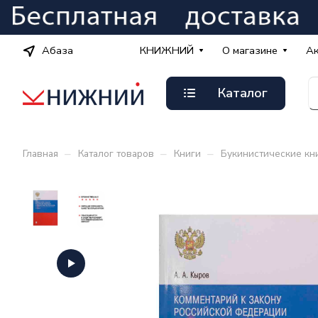
Абаза
КНИЖНИЙ
О магазине
А
Каталог
–
–
–
Главная
Каталог товаров
Книги
Букинистические кн