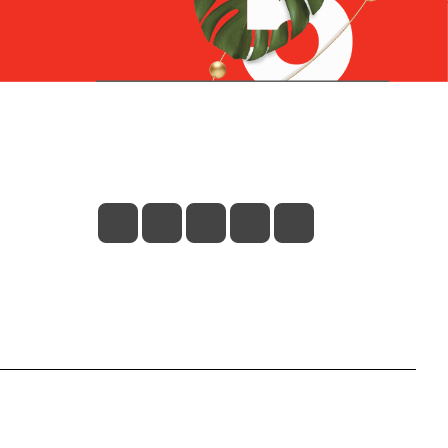
Контакты
+7 (831) 266-0321
info@knizhniy.com