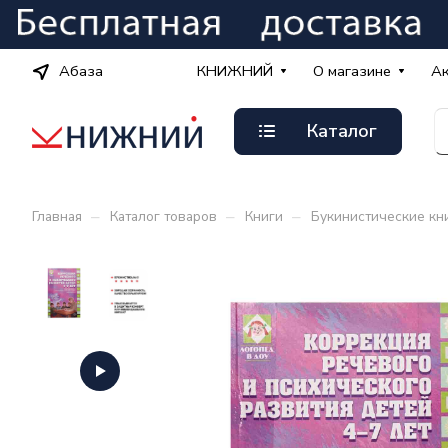
Абаза
КНИЖНИЙ
О магазине
А
Каталог
–
–
–
Главная
Каталог товаров
Книги
Букинистические кн