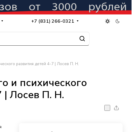
+7 (831) 266-0321
еского развития детей 4-7 | Лосев П. Н.
о и психического
| Лосев П. Н.
я